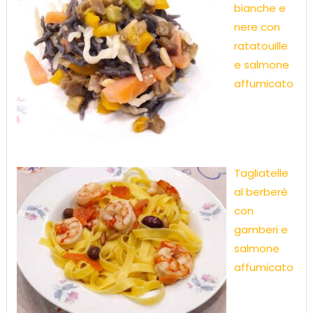
bianche e
nere con
ratatouille
e salmone
affumicato
Tagliatelle
al berberè
con
gamberi e
salmone
affumicato