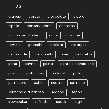
TAG
arancia
carota
cioccolato
cipolla
cipolle
conservazione
contorno
cucina per studenti
curry
divisione
fontina
gnocchi
insalata
instatpot
microonde
mozzarella
olive
pancetta
pane
panna
pasta
pentola a pressione
pesce
pistacchio
podcast
pollo
pomodoro
puliza
ricetta
salmone
salmone affumicato
sedano
seppie
slowcooker
soffritto
speck
sughi