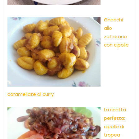
Gnocchi
allo
zafferano
con cipolle
caramellate al curry
La ricetta
perfetta:
cipolle di
tropea