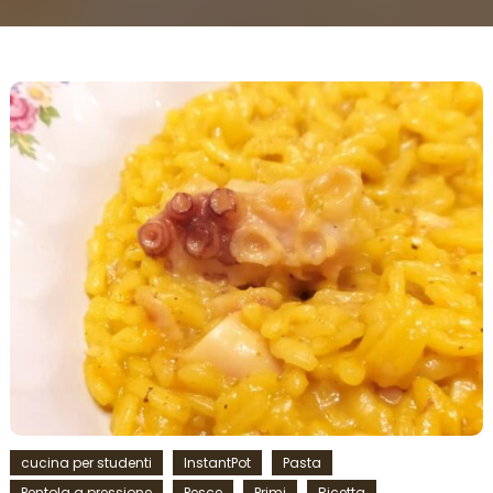
cucina per studenti
InstantPot
Pasta
Pentola a pressione
Pesce
Primi
Ricetta