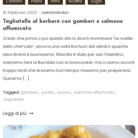
Contorni
Pasta
Primi
Ricetta
Sughi
15 Febbraio 2022
administrator
Tagliatelle al berberè con gamberi e salmone
affumicato
Credo che prima o poi questo sito lo dovrò rinominare “Le ricette
dello chef Lollo”, ancora una volta tira fuori dal cilindro qualche
idea strana e buonissima. Stavolta è stato per san Valentino,
volevamo fare la Burridda con la slowcooker, ma ci siamo accorti
troppo tardi che eravamo fuori tempo massimo per prepararla.
Quindi ho […]
Tagged
gamberi
,
pasta
,
pesce
,
salmone affumicato
,
tagliatelle
Leggi di più