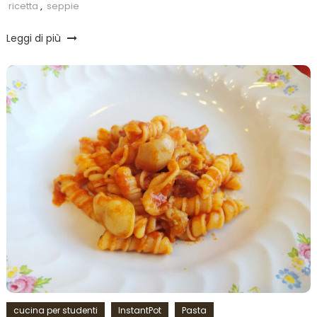
ricetta
,
seppie
Leggi di più
cucina per studenti
InstantPot
Pasta