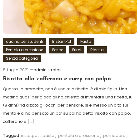
cucina per studenti
InstantPot
Pasta
Pentola a pressione
Pesce
Primi
Ricetta
Senza categoria
8 Luglio 2021
administrator
Risotto allo zafferano e curry con polpo
Questa, lo ammetto, non è una mia ricetta: è di mio figlio. Una
mattina quasi per gioco gli ho chiesto di inventare una ricetta, lui
(8 anni) ha alzato gli occhi per pensare, si è messo un dito sul
mento e ci ha pensato un po’ su poi ha detto: risotto con polpo,
zafferano e […]
Tagged
instatpot
,
pasta
,
pentola a pressione
,
pomodoro
,