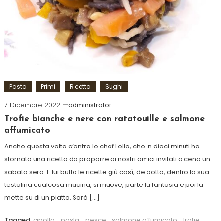
Pasta
Primi
Ricetta
Sughi
7 Dicembre 2022
administrator
Trofie bianche e nere con ratatouille e salmone
affumicato
Anche questa volta c’entra lo chef Lollo, che in dieci minuti ha
sfornato una ricetta da proporre ai nostri amici invitati a cena un
sabato sera. E lui butta le ricette giù così, de botto, dentro la sua
testolina qualcosa macina, si muove, parte la fantasia e poi la
mette su di un piatto. Sarà […]
Tagged
cipolla
,
pasta
,
pesce
,
salmone affumicato
,
trofie
,