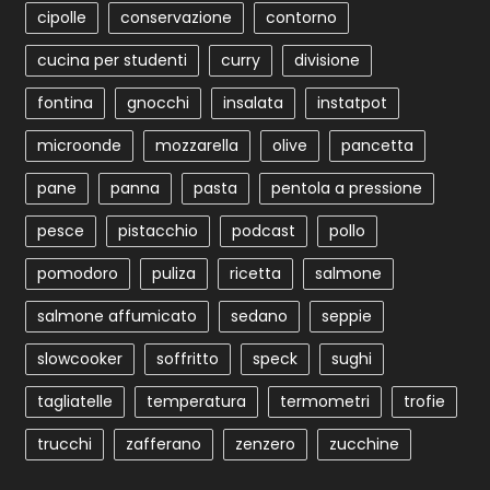
cipolle
conservazione
contorno
cucina per studenti
curry
divisione
fontina
gnocchi
insalata
instatpot
microonde
mozzarella
olive
pancetta
pane
panna
pasta
pentola a pressione
pesce
pistacchio
podcast
pollo
pomodoro
puliza
ricetta
salmone
salmone affumicato
sedano
seppie
slowcooker
soffritto
speck
sughi
tagliatelle
temperatura
termometri
trofie
trucchi
zafferano
zenzero
zucchine