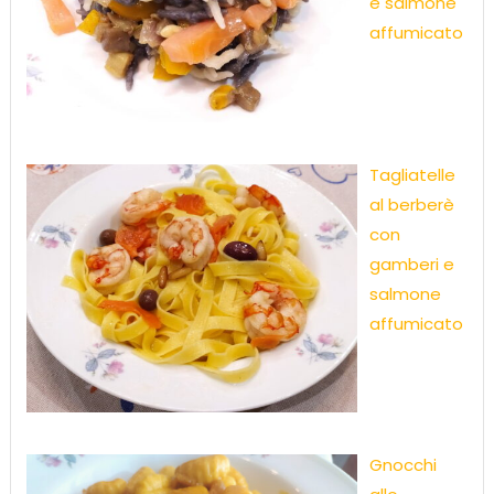
e salmone
affumicato
Tagliatelle
al berberè
con
gamberi e
salmone
affumicato
Gnocchi