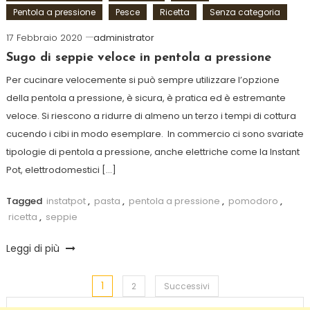
Pentola a pressione
Pesce
Ricetta
Senza categoria
17 Febbraio 2020
administrator
Sugo di seppie veloce in pentola a pressione
Per cucinare velocemente si può sempre utilizzare l’opzione
della pentola a pressione, è sicura, è pratica ed è estremante
veloce. Si riescono a ridurre di almeno un terzo i tempi di cottura
cucendo i cibi in modo esemplare. In commercio ci sono svariate
tipologie di pentola a pressione, anche elettriche come la Instant
Pot, elettrodomestici […]
Tagged
instatpot
,
pasta
,
pentola a pressione
,
pomodoro
,
ricetta
,
seppie
Leggi di più
1
Paginazione
2
Successivi