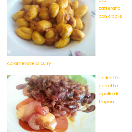
allo
zafferano
con cipolle
caramellate al curry
La ricetta
perfetta:
cipolle di
tropea