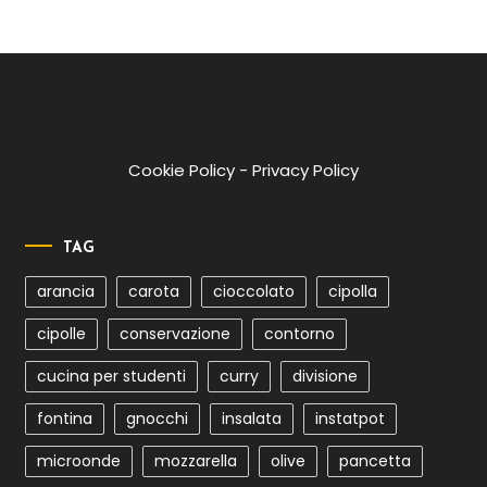
Cookie Policy
-
Privacy Policy
TAG
arancia
carota
cioccolato
cipolla
cipolle
conservazione
contorno
cucina per studenti
curry
divisione
fontina
gnocchi
insalata
instatpot
microonde
mozzarella
olive
pancetta