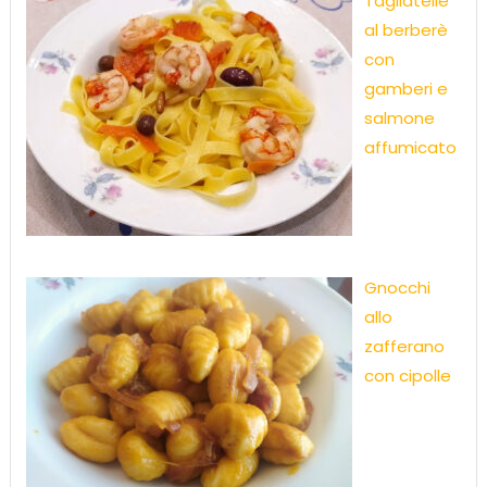
Tagliatelle
al berberè
con
gamberi e
salmone
affumicato
Gnocchi
allo
zafferano
con cipolle