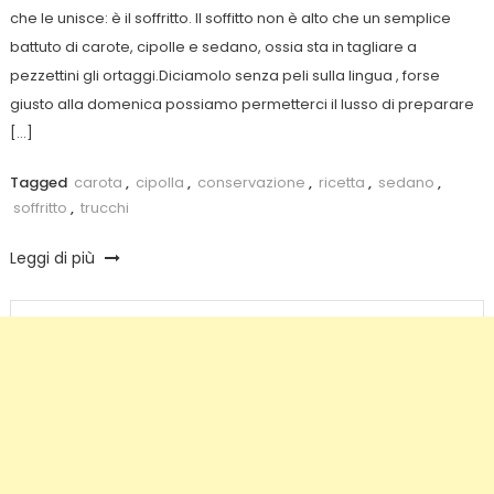
che le unisce: è il soffritto. Il soffitto non è alto che un semplice
battuto di carote, cipolle e sedano, ossia sta in tagliare a
pezzettini gli ortaggi.Diciamolo senza peli sulla lingua , forse
giusto alla domenica possiamo permetterci il lusso di preparare
[…]
Tagged
carota
,
cipolla
,
conservazione
,
ricetta
,
sedano
,
soffritto
,
trucchi
Leggi di più