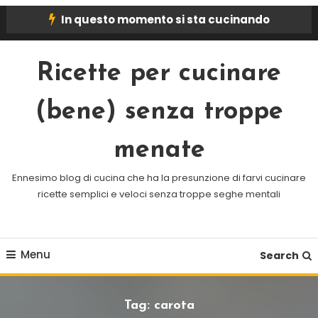
Skip
In questo momento si sta cucinando
To
Content
Ricette per cucinare
(bene) senza troppe
menate
Ennesimo blog di cucina che ha la presunzione di farvi cucinare
ricette semplici e veloci senza troppe seghe mentali
Menu
Search
Tag:
carota