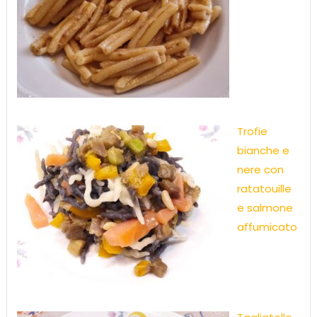
Trofie
bianche e
nere con
ratatouille
e salmone
affumicato