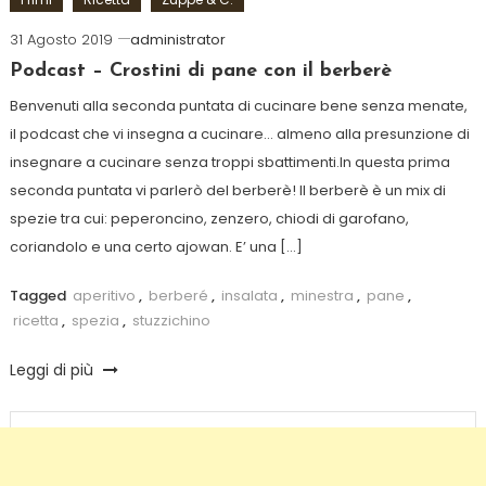
31 Agosto 2019
administrator
Podcast – Crostini di pane con il berberè
Benvenuti alla seconda puntata di cucinare bene senza menate,
il podcast che vi insegna a cucinare… almeno alla presunzione di
insegnare a cucinare senza troppi sbattimenti.In questa prima
seconda puntata vi parlerò del berberè! Il berberè è un mix di
spezie tra cui: peperoncino, zenzero, chiodi di garofano,
coriandolo e una certo ajowan. E’ una […]
Tagged
aperitivo
,
berberé
,
insalata
,
minestra
,
pane
,
ricetta
,
spezia
,
stuzzichino
Leggi di più