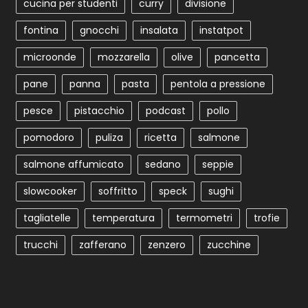
cucina per studenti
curry
divisione
fontina
gnocchi
insalata
instatpot
microonde
mozzarella
olive
pancetta
pane
panna
pasta
pentola a pressione
pesce
pistacchio
podcast
pollo
pomodoro
puliza
ricetta
salmone
salmone affumicato
sedano
seppie
slowcooker
soffritto
speck
sughi
tagliatelle
temperatura
termometri
trofie
trucchi
zafferano
zenzero
zucchine