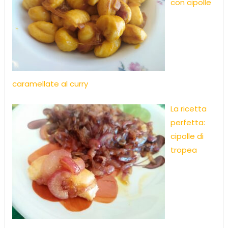
con cipolle
caramellate al curry
La ricetta
perfetta:
cipolle di
tropea