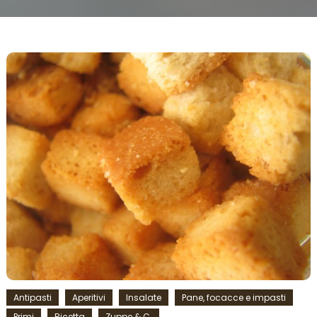
Antipasti
Aperitivi
Insalate
Pane, focacce e impasti
Primi
Ricetta
Zuppe & C.