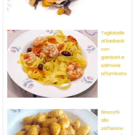
Tagliatelle
al berberè
con
gamberi e
salmone
affumicato
Gnocchi
allo
zafferano