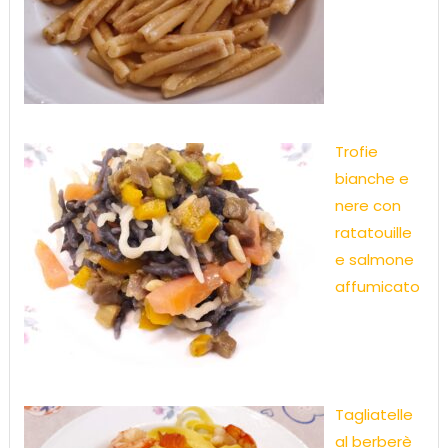
Trofie
bianche e
nere con
ratatouille
e salmone
affumicato
Tagliatelle
al berberè