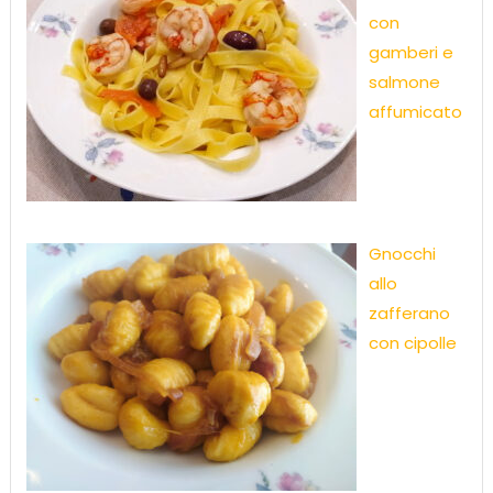
con
gamberi e
salmone
affumicato
Gnocchi
allo
zafferano
con cipolle