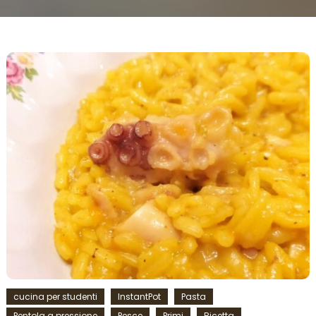
cucina per studenti
InstantPot
Pasta
Pentola a pressione
Pesce
Primi
Ricetta