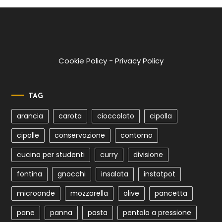
Cookie Policy
-
Privacy Policy
TAG
arancia
carota
cioccolato
cipolla
cipolle
conservazione
contorno
cucina per studenti
curry
divisione
fontina
gnocchi
insalata
instatpot
microonde
mozzarella
olive
pancetta
pane
panna
pasta
pentola a pressione