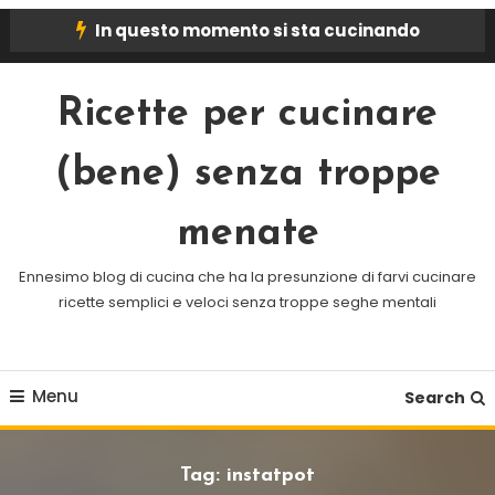
Skip
In questo momento si sta cucinando
To
Content
Ricette per cucinare
(bene) senza troppe
menate
Ennesimo blog di cucina che ha la presunzione di farvi cucinare
ricette semplici e veloci senza troppe seghe mentali
Menu
Search
Tag:
instatpot