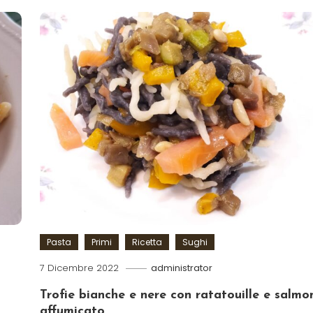
Pasta
Primi
Ricetta
Sughi
7 Dicembre 2022
administrator
Trofie bianche e nere con ratatouille e salmo
affumicato