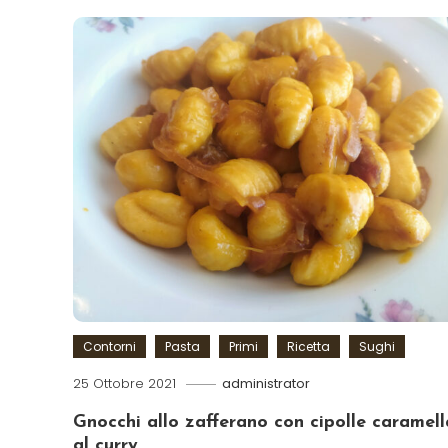
Contorni
Pasta
Primi
Ricetta
Sughi
25 Ottobre 2021
administrator
Gnocchi allo zafferano con cipolle caramell
al curry