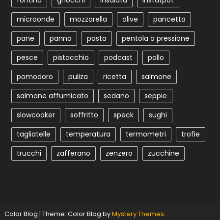
fontina
gnocchi
insalata
instatpot
microonde
mozzarella
olive
pancetta
pane
panna
pasta
pentola a pressione
pesce
pistacchio
podcast
pollo
pomodoro
puliza
ricetta
salmone
salmone affumicato
sedano
seppie
slowcooker
soffritto
speck
sughi
tagliatelle
temperatura
termometri
trofie
trucchi
zafferano
zenzero
zucchine
Color Blog
|
Theme: Color Blog by
Mystery Themes
.