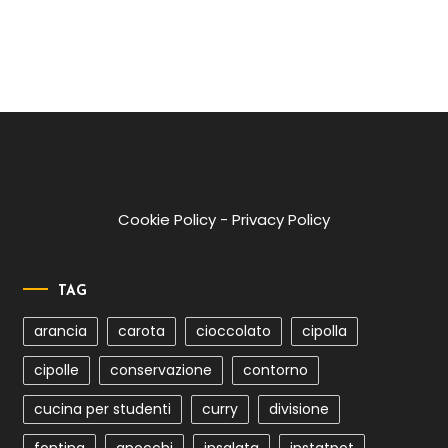
Cookie Policy
-
Privacy Policy
TAG
arancia
carota
cioccolato
cipolla
cipolle
conservazione
contorno
cucina per studenti
curry
divisione