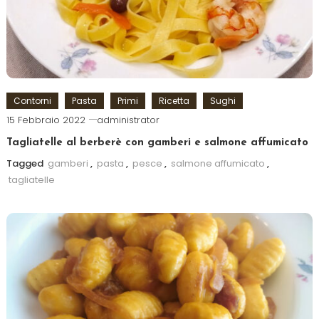
Contorni
Pasta
Primi
Ricetta
Sughi
15 Febbraio 2022
administrator
Tagliatelle al berberè con gamberi e salmone affumicato
Tagged
gamberi
,
pasta
,
pesce
,
salmone affumicato
,
tagliatelle