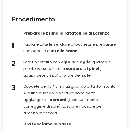
Procedimento
Preparare prima la ratatouille di Lorenzo
Tagliare tutte le
verdure
a tocchetti, e preparare
una padella con l’
olio caldo
Fate un soffritto con
cipolla
e
aglio
, quando è
pronto versate tutta la
verdura
e i
pinoli
,
aggiungete un po’ di olio e del
sale
.
Cuocete per 10 /15 minuti girando di tanto in tanto.
Alla fine quando le verdure sono cotte
aggiungere il
berberè
(eventualmente
correggere di sale). Lasciare riposare per
almeno mezz’ora.
Ora facciamo la pasta