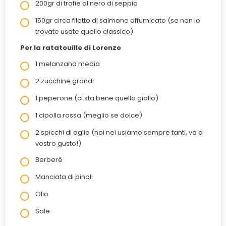
200gr di trofie al nero di seppia
150gr circa filetto di salmone affumicato (se non lo
trovate usate quello classico)
Per la ratatouille di Lorenzo
1 melanzana media
2 zucchine grandi
1 peperone (ci sta bene quello giallo)
1 cipolla rossa (meglio se dolce)
2 spicchi di aglio (noi nei usiamo sempre tanti, va a
vostro gusto!)
Berberè
Manciata di pinoli
Olio
Sale