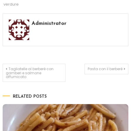
verdure
Administrator
Navigazione
Tagliatelle al berberè con
Pasta con il berberè
gamberi e salmone
affumicato
articoli
RELATED POSTS