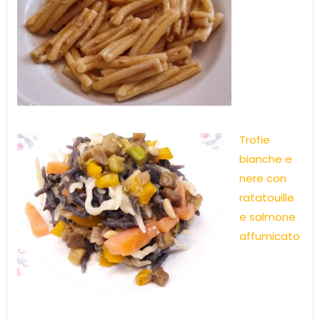
Trofie
bianche e
nere con
ratatouille
e salmone
affumicato