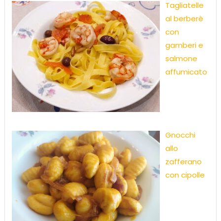
Tagliatelle
al berberè
con
gamberi e
salmone
affumicato
Gnocchi
allo
zafferano
con cipolle