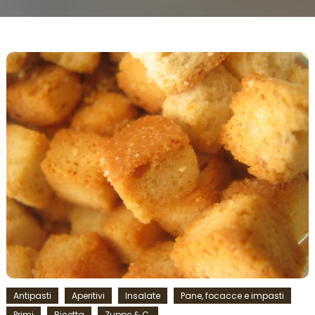
Antipasti
Aperitivi
Insalate
Pane, focacce e impasti
Primi
Ricetta
Zuppe & C.