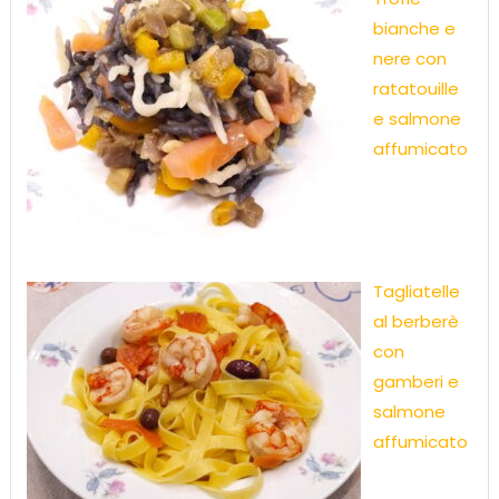
bianche e
nere con
ratatouille
e salmone
affumicato
Tagliatelle
al berberè
con
gamberi e
salmone
affumicato