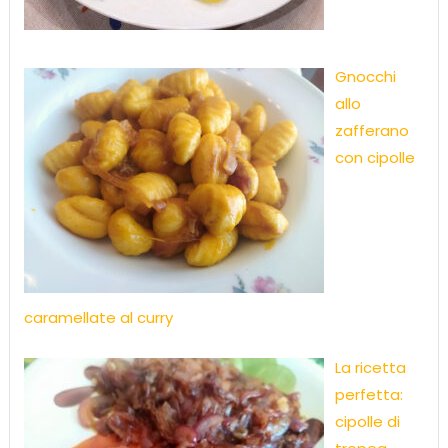
Gnocchi
allo
zafferano
con cipolle
caramellate al curry
La ricetta
perfetta:
cipolle di