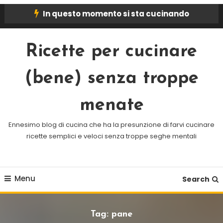
Skip
In questo momento si sta cucinando
To
Content
Ricette per cucinare
(bene) senza troppe
menate
Ennesimo blog di cucina che ha la presunzione di farvi cucinare
ricette semplici e veloci senza troppe seghe mentali
Menu
Search
Tag:
pane