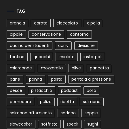
TAG
arancia
carota
cioccolato
cipolla
cipolle
conservazione
contorno
cucina per studenti
curry
divisione
fontina
gnocchi
insalata
instatpot
microonde
mozzarella
olive
pancetta
pane
panna
pasta
pentola a pressione
pesce
pistacchio
podcast
pollo
pomodoro
puliza
ricetta
salmone
salmone affumicato
sedano
seppie
slowcooker
soffritto
speck
sughi